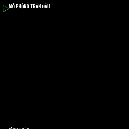
MÔ PHỎNG TRẬN ĐẤU