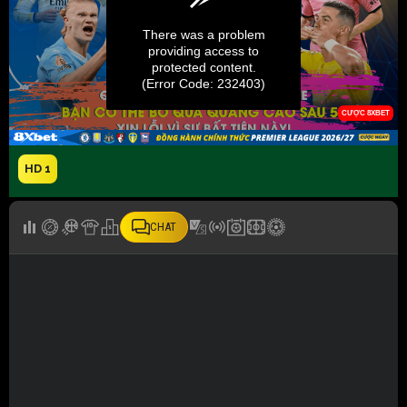
HD 1
CHAT