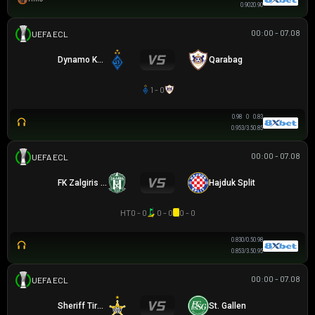
0.88
2
0.93
00:00 - 07.08
UEFA EUROPA CONFERENCE
Dynamo Kyiv
Qarabag
1 - 0
0.98
0
0.83
1.00
3/3.5
0.80
00:00 - 07.08
UEFA EUROPA CONFERENCE
FK Zalgiris Vilnius
Hajduk Split
HT
0 - 0
0 - 0
0 - 0
0.83
0/0.5
0.98
0.85
3/3.5
0.95
00:00 - 07.08
UEFA EUROPA CONFERENCE
Sheriff Tiraspol
St. Gallen