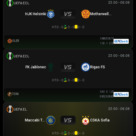
23:00 - 06.08
UEFA EUROPA CONFERENCE
HJK Helsinki
Motherwell F.C.
HT
0 - 0
0 - 0
0 - 0
1.08
0/0.5
0.73
OLER
1.10
1
0.70
23:00 - 06.08
UEFA EUROPA CONFERENCE
FK Jablonec
Rigas FS
HT
0 - 0
0 - 0
0 - 0
0.63
0
1.25
TONI
0.98
2.5/3
0.83
23:00 - 06.08
UEFA EUROPA LEAGUE
Maccabi Tel Aviv
CSKA Sofia
HT
0 - 0
0 - 0
0 - 0