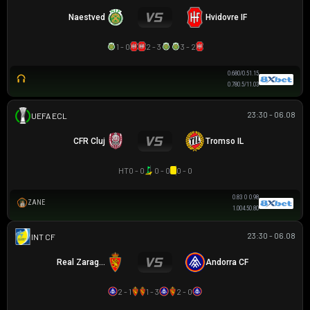
Naestved
Hvidovre IF
1 - 0
2 - 3
3 - 2
0.68
0/0.5
1.15
0.78
0.5/1
1.03
23:30 - 06.08
UEFA EUROPA CONFERENCE
CFR Cluj
Tromso IL
HT
0 - 0
0 - 0
0 - 0
0.83
0
0.98
ZANE
0.98
4.5
0.83
23:30 - 06.08
GIAO HỮU CLB
Real Zaragoza
Andorra CF
2 - 1
1 - 3
2 - 0