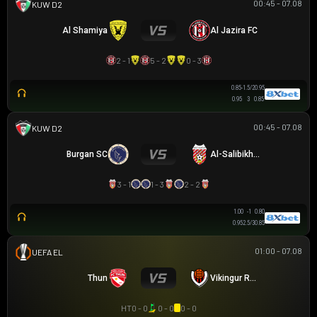
00:45 - 07.08
KUWAITI FIRST DIVISION LEAGUS
Al Shamiya
Al Jazira FC
2 - 1
5 - 2
0 - 3
0.85
-1.5/2
0.95
0.95
3
0.85
00:45 - 07.08
KUWAITI FIRST DIVISION LEAGUS
Burgan SC
Al-Salibikhaet
3 - 1
1 - 3
2 - 2
1.00
-1
0.80
0.95
2.5/3
0.85
01:00 - 07.08
UEFA EUROPA LEAGUE
Thun
Vikingur Reykjavik
HT
0 - 0
0 - 0
0 - 0