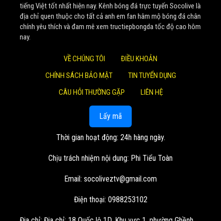
Một cột mốc đáng nhớ là vào đầu năm 2022,
Soco Live
tiếng Việt tốt nhất hiện nay. Kênh bóng đá trực tuyến Socolive là
thành công thương vụ thu mua 4 nền tảng phát trực tiếp
địa chỉ quen thuộc cho tất cả anh em fan hâm mộ bóng đá chân
chính yêu thích và đam mê xem tructiepbongda tốc độ cao hôm
bóng đá. Bước đi chiến lược này đã giúp mở rộng quy mô,
nay.
khẳng định vị thế số 1 trong lòng khán giả.
VỀ CHÚNG TÔI
ĐIỀU KHOẢN
Giá trị cốt lõi mang lại cho
CHÍNH SÁCH BẢO MẬT
TIN TUYỂN DỤNG
cộng đồng người xem
CÂU HỎI THƯỜNG GẶP
LIÊN HỆ
Tại
Socolive TV
, mọi hoạt động đều xoay quanh những
Lấy mã
giá trị cốt lõi lâu dài, nhằm đem lại lợi ích cao nhất cho
khán giả:
Thời gian hoạt động: 24h hàng ngày.
Trải nghiệm đỉnh cao và hoàn toàn miễn phí: Mục tiêu
Chịu trách nhiệm nội dung: Phi Tiểu Toàn
lớn nhất của
Socolive TV
là cung cấp các trận đấu
trực tiếp với chất lượng hình ảnh sắc nét, âm thanh
Email:
socoliveztv@gmail.com
sống động. Điều tuyệt vời nhất là mọi dịch vụ tại đây
đều được cung cấp hoàn toàn miễn phí.
Điện thoại: 0988253102
Không gian tương tác hiện đại: Bên cạnh việc truyền
Đia chỉ:
Đia chỉ: 18 Quốc lộ 1D, Khu vực 1, phường Ghềnh