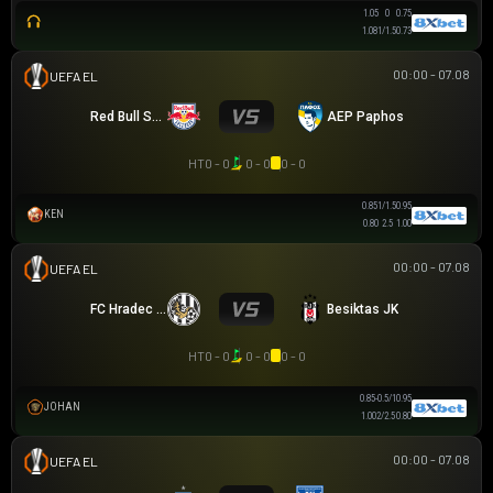
1.05
0
0.75
1.08
1/1.5
0.73
00:00 - 07.08
UEFA EUROPA LEAGUE
Red Bull Salzburg
AEP Paphos
HT
0 - 0
0 - 0
0 - 0
0.85
1/1.5
0.95
KEN
0.80
2.5
1.00
00:00 - 07.08
UEFA EUROPA LEAGUE
FC Hradec Králové
Besiktas JK
HT
0 - 0
0 - 0
0 - 0
0.83
-0.5/1
0.98
JOHAN
1.03
2/2.5
0.78
00:00 - 07.08
UEFA EUROPA LEAGUE