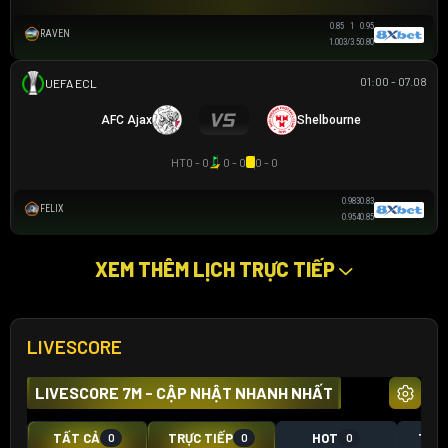
0.85
1
0.95
RAVEN
1.00
3/3.5
0.80
01:00 - 07.08
UEFA EUROPA CONFERENCE
AFC Ajax
Shelbourne
HT
0 - 0
0 - 0
0 - 0
0.98
3
0.83
FELIX
0.95
4
0.85
XEM THÊM LỊCH TRỰC TIẾP
LIVESCORE