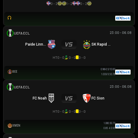
0 - 2
1 - 2
0 - 2
23:00 - 06.08
UEFA EUROPA CONFERENCE
Paide Linnameeskond
SK Rapid Wien
HT
0 - 0
0 - 0
0 - 0
0.98
-0.5/1
0.83
BEE
1.03
3/3.5
0.78
23:00 - 06.08
UEFA EUROPA CONFERENCE
FC Noah
FC Sion
HT
0 - 0
0 - 0
0 - 0
0.73
0/0.5
1.08
XMEN
0.85
4
0.95