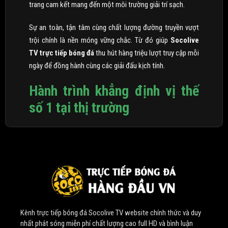
trang cam kết mang đến một môi trường giải trí sạch.
Sự an toàn, tận tâm cùng chất lượng đường truyền vượt
trội chính là nền móng vững chắc. Từ đó giúp
Socolive
TV trực tiếp bóng đá
thu hút hàng triệu lượt truy cập mỗi
ngày để đồng hành cùng các giải đấu kịch tính.
Hành trình khẳng định vị thế
số 1 tại thị trường
Socolive TV
chính thức trình làng vào năm 2020. Ngay từ
những ngày đầu xuất hiện, thương hiệu này đã nhận được
sự chào đón nồng nhiệt từ cộng đồng người hâm mộ túc
cầu giáo. Đây được xem như một thành tựu khởi đầu rực
rỡ, tạo đà cho sự bứt phá mạnh mẽ về sau.
Nhờ sự đầu tư bài bản về tài chính và nguồn nhân lực tinh
Kênh trực tiếp bóng đá Socolive TV website chính thức và duy
nhuệ, website không ngừng nâng cấp, phát triển lớn mạnh.
nhất phát sóng miễn phí chất lượng cao full HD và bình luận