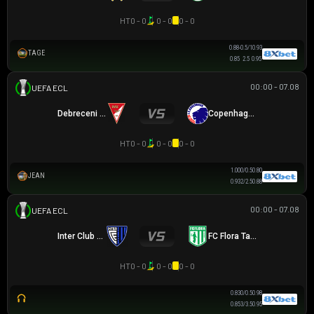
HT
0 - 0
0 - 0
0 - 0
0.85
-0.5/1
0.95
TAGE
0.95
2.5
0.85
00:00 - 07.08
UEFA EUROPA CONFERENCE
Debreceni VSC
Copenhagen
HT
0 - 0
0 - 0
0 - 0
0.95
0/0.5
0.85
JEAN
0.95
2/2.5
0.85
00:00 - 07.08
UEFA EUROPA CONFERENCE
Inter Club d\'Escaldes
FC Flora Tallinn
HT
0 - 0
0 - 0
0 - 0
0.83
0/0.5
0.98
0.85
3/3.5
0.95