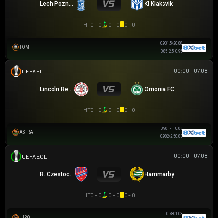
Lech Poznan
KI Klaksvik
HT
0 - 0
0 - 0
0 - 0
0.93
1.5/2
0.88
TOM
0.85
2.5
0.95
00:00 - 07.08
UEFA EUROPA LEAGUE
Lincoln Red Imps FC
Omonia FC
HT
0 - 0
0 - 0
0 - 0
1.00
-1
0.80
ASTRA
0.95
2/2.5
0.85
00:00 - 07.08
UEFA EUROPA CONFERENCE
R. Czestochowa
Hammarby
HT
0 - 0
0 - 0
0 - 0
0.80
0
1.00
HIRO