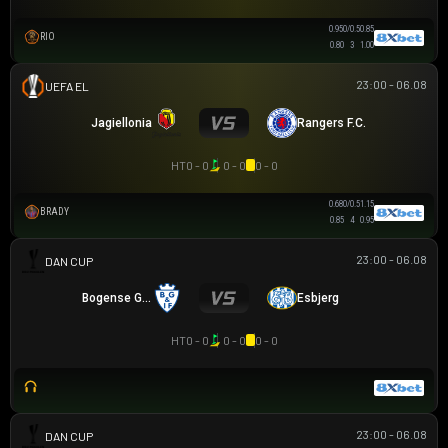
0.95
0/0.5
0.85
RIO
0.85
3
0.95
23:00 - 06.08
UEFA EUROPA LEAGUE
Jagiellonia
Rangers F.C.
HT
0 - 0
0 - 0
0 - 0
0.68
0/0.5
1.15
BRADY
0.85
4
0.95
23:00 - 06.08
CÚP ĐAN MẠCH
Bogense G IF
Esbjerg
HT
0 - 0
0 - 0
0 - 0
23:00 - 06.08
CÚP ĐAN MẠCH