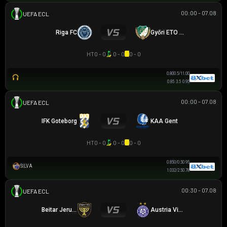
00:00 - 07.08
UEFA EUROPA CONFERENCE
Riga FC
Győri ETO FC
HT
0 - 0
0 - 0
0 - 0
0.80
0.5/1
1.00
0.85
3.5
0.95
00:00 - 07.08
UEFA EUROPA CONFERENCE
IFK Goteborg
KAA Gent
HT
0 - 0
0 - 0
0 - 0
0.85
0/0.5
0.95
SILVA
1.03
2/2.5
0.78
00:30 - 07.08
UEFA EUROPA CONFERENCE
Beitar Jerusalem
Austria Vienna