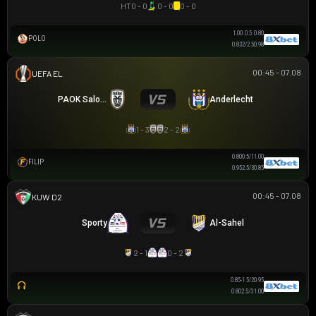
HT
0 - 0
0 - 0
0 - 0
1.00
0.5
0.80
POLO
0.83
2/2.5
0.98
00:45 - 07.08
UEFA EUROPA LEAGUE
PAOK Saloniki
Anderlecht
1 - 3
2 - 2
0.80
0.5/1
1.00
FILIP
0.95
2.5/3
0.85
00:45 - 07.08
KUWAITI FIRST DIVISION LEAGUS
Sporty
Al-Sahel
2 - 1
0 - 2
0.85
-1.5/2
0.95
0.80
2.5/3
1.00