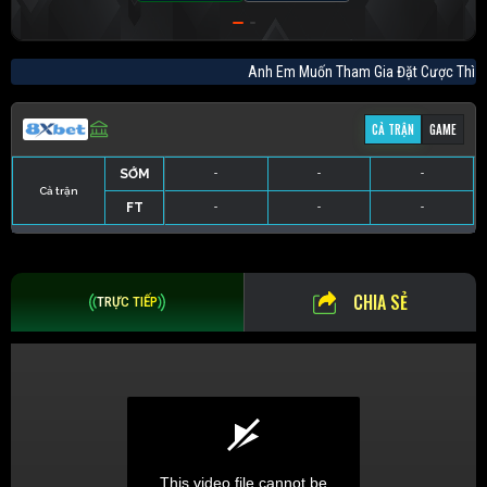
Anh Em Muốn Tham Gia Đặt Cược Th
CẢ TRẬN
GAME
SỚM
-
-
-
Cả trận
FT
-
-
-
SỚM
-
-
-
FT
-
-
-
CHIA SẺ
TRỰC TIẾP