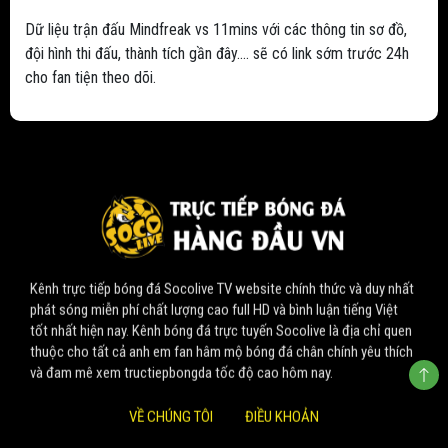
Dữ liệu trận đấu Mindfreak vs 11mins với các thông tin sơ đồ,
đội hình thi đấu, thành tích gần đây.... sẽ có link sớm trước 24h
cho fan tiện theo dõi.
Kênh trực tiếp bóng đá Socolive TV website chính thức và duy nhất
phát sóng miễn phí chất lượng cao full HD và bình luận tiếng Việt
tốt nhất hiện nay. Kênh bóng đá trực tuyến Socolive là địa chỉ quen
thuộc cho tất cả anh em fan hâm mộ bóng đá chân chính yêu thích
và đam mê xem tructiepbongda tốc độ cao hôm nay.
VỀ CHÚNG TÔI
ĐIỀU KHOẢN