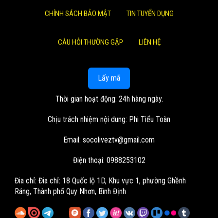
CHÍNH SÁCH BẢO MẬT
TIN TUYỂN DỤNG
CÂU HỎI THƯỜNG GẶP
LIÊN HỆ
Lấy mã
Thời gian hoạt động: 24h hàng ngày.
Chịu trách nhiệm nội dung: Phi Tiểu Toàn
Email:
socoliveztv@gmail.com
Điện thoại: 0988253102
Đia chỉ:
Đia chỉ: 18 Quốc lộ 1D, Khu vực 1, phường Ghềnh
Ráng, Thành phố Quy Nhơn, Bình Định