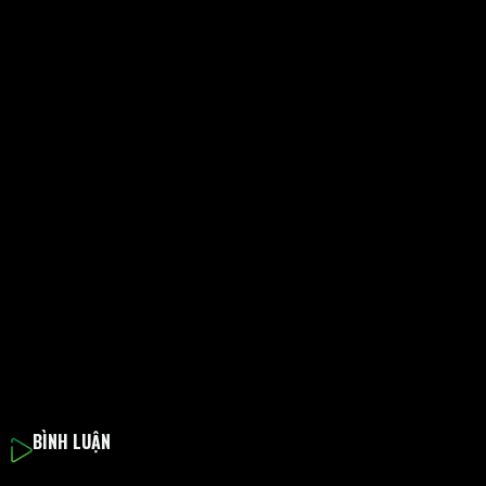
BÌNH LUẬN