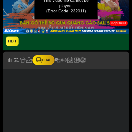
HD 1
CHAT