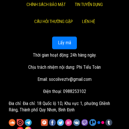
CHÍNH SÁCH BẢO MẬT
TIN TUYỂN DỤNG
CÂU HỎI THƯỜNG GẶP
LIÊN HỆ
Lấy mã
Thời gian hoạt động: 24h hàng ngày.
Chịu trách nhiệm nội dung: Phi Tiểu Toàn
Email:
socoliveztv@gmail.com
Điện thoại: 0988253102
Đia chỉ:
Đia chỉ: 18 Quốc lộ 1D, Khu vực 1, phường Ghềnh
Ráng, Thành phố Quy Nhơn, Bình Định