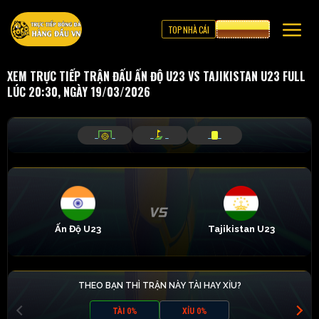
TOP NHÀ CÁI
CƯỢC 8XBET
XEM TRỰC TIẾP TRẬN ĐẤU ẤN ĐỘ U23 VS TAJIKISTAN U23 FULL
LÚC 20:30, NGÀY 19/03/2026
_
_
_
_
_
_
Ấn Độ U23
Tajikistan U23
THEO BẠN THÌ TRẬN NÀY TÀI HAY XỈU?
TÀI 0%
XỈU 0%