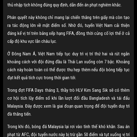
thủ nhập tịch không đúng quy định, dẫn đến án phạt nghiêm khắc.
Phán quyết này không chỉ mang lại chiến thắng trên giấy mà còn tạo
ra tác động lớn về mặt điểm số. Nhờ đó, tuyển Việt Nam cải thiện
đáng kể vị trí trên bảng xếp hạng FIFA, đồng thời củng cố lợi thế ở cả
cấp độ khu vực lẫn châu lục.
Ở Đông Nam Á, Việt Nam tiếp tục duy trì vị trí thứ hai và rút ngắn
khoảng cách với đội đứng đầu là Thái Lan xuống còn 7 bậc. Khoảng
cách này hoàn toàn có thể được thu hẹp thêm nếu đội bóng tiếp tục
đạt kết quả tích cực trong thời gian tới.
Trong đợt FIFA Days tháng 3, thầy trò HLV Kim Sang Sik sẽ có thêm
cơ hội tích lũy điểm số khi lần lượt đối đầu Bangladesh và tái đấu
Malaysia. Đây được xem là giai đoạn quan trọng để đội tuyển duy trì
đà thăng tiến.
Trong khi đó, bóng đá Malaysia lại rơi vào tình thế khó khăn. Sau án
phạt từ AFC, đội tuyển nước này bị trừ gần 50 điểm và tụt xuống vị trí