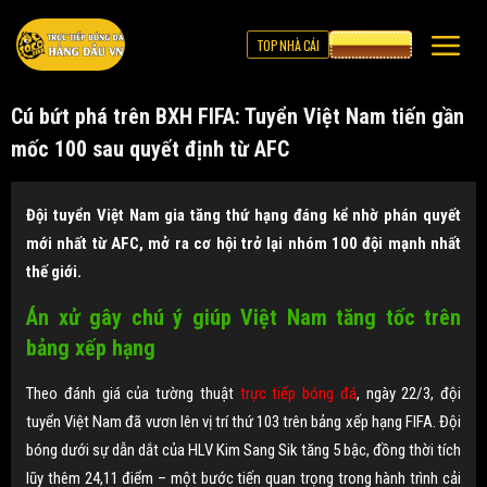
TOP NHÀ CÁI
CƯỢC 8XBET
Cú bứt phá trên BXH FIFA: Tuyển Việt Nam tiến gần
mốc 100 sau quyết định từ AFC
Đội tuyển Việt Nam gia tăng thứ hạng đáng kể nhờ phán quyết
mới nhất từ AFC, mở ra cơ hội trở lại nhóm 100 đội mạnh nhất
thế giới.
Án xử gây chú ý giúp Việt Nam tăng tốc trên
bảng xếp hạng
Theo đánh giá của tường thuật
trực tiếp bóng đá
,
ngày 22/3, đội
tuyển Việt Nam đã vươn lên vị trí thứ 103 trên bảng xếp hạng FIFA. Đội
bóng dưới sự dẫn dắt của HLV Kim Sang Sik tăng 5 bậc, đồng thời tích
lũy thêm 24,11 điểm – một bước tiến quan trọng trong hành trình cải