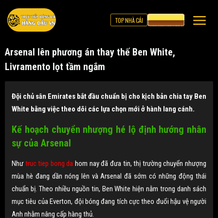
TOP NHÀ CÁI
CƯỢC 8XBET
Arsenal lên phương án thay thế Ben White,
Livramento lọt tầm ngắm
Đội chủ sân Emirates bắt đầu chuẩn bị cho kịch bản chia tay Ben
White bằng việc theo dõi các lựa chọn mới ở hành lang cánh.
Kế hoạch chuyển nhượng hé lộ định hướng nhân
sự của Arsenal
Như
truc tiep bong da
hom nay đã đưa tin,
thị trường chuyển nhượng
mùa hè đang dần nóng lên và Arsenal đã sớm có những động thái
chuẩn bị. Theo nhiều nguồn tin, Ben White hiện nằm trong danh sách
mục tiêu của Everton, đội bóng đang tích cực theo đuổi hậu vệ người
Anh nhằm nâng cấp hàng thủ.