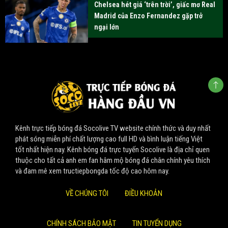
Chelsea hét giá ‘trên trời’, giấc mơ Real
Madrid của Enzo Fernandez gặp trở
ngại lớn
Kênh trực tiếp bóng đá Socolive TV website chính thức và duy nhất
phát sóng miễn phí chất lượng cao full HD và bình luận tiếng Việt
tốt nhất hiện nay. Kênh bóng đá trực tuyến Socolive là địa chỉ quen
thuộc cho tất cả anh em fan hâm mộ bóng đá chân chính yêu thích
và đam mê xem tructiepbongda tốc độ cao hôm nay.
VỀ CHÚNG TÔI
ĐIỀU KHOẢN
CHÍNH SÁCH BẢO MẬT
TIN TUYỂN DỤNG