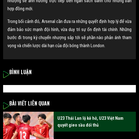
nhượng sẽ ảnh hưởng trực tiếp đến ngân sách dành cho những bản
hợp đồng mới.
Trong bối cảnh đó, Arsenal cần đưa ra những quyết định hợp lý để vừa
đảm bảo sức mạnh đội hình, vừa duy trì sự ổn định tài chính. Những
bước đi trong kỳ chuyển nhượng sắp tới sẽ phần nào phản ánh tham
vọng và chiến lược dài hạn của đội bóng thành London.
BÌNH LUẬN
BÀI VIẾT LIÊN QUAN
U23 Thái Lan lộ kẽ hở, U23 Việt Nam
quyết gieo sầu đối thủ