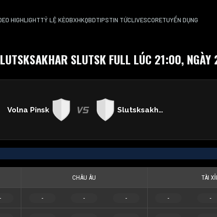
DEO HIGHLIGHT
TỶ LỆ KÈO
BXH
KQBD
TIPS
TIN TỨC
LIVESCORE
TUYỂN DỤNG
SLUTSKSAKHAR SLUTSK FULL LÚC 21:00, NGÀY
Volna Pinsk
Slutsksakhar Slutsk
CHÂU ÂU
TÀI XỈ
-
-
-
-
-
-