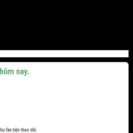
 hôm nay.
ho fan tiện theo dõi.