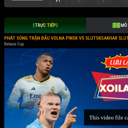
FT
-
-
TRỰC TIẾP
MÔ
PHÁT SÓNG TRẬN ĐẤU VOLNA PINSK VS SLUTSKSAKHAR SLUTS
Belarus Cup