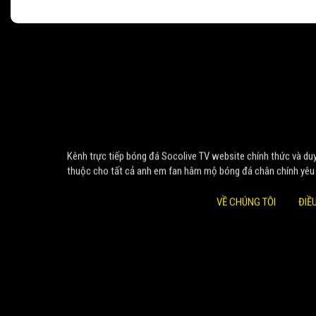
Kênh trực tiếp bóng đá Socolive TV website chính thức và duy 
thuộc cho tất cả anh em fan hâm mộ bóng đá chân chính yêu
VỀ CHÚNG TÔI
ĐIỀ