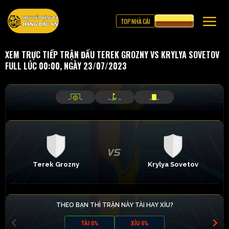
TOP NHÀ CÁI
CƯỢC 8XBET
XEM TRỰC TIẾP TRẬN ĐẤU TEREK GROZNY VS KRYLYA SOVETOV
FULL LÚC 00:00, NGÀY 23/07/2023
_
_
_
_
_
_
Terek Grozny
Krylya Sovetov
THEO BẠN THÌ TRẬN NÀY TÀI HAY XỈU?
TÀI 0%
XỈU 0%