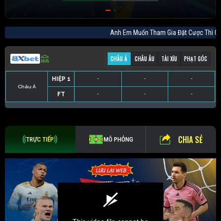
Anh Em Muốn Tham Gia Đặt Cược Thì
CHÂU Á
CHÂU ÂU
TÀI XỈU
PHẠT GÓC
HIỆP 1
-
-
-
Châu Á
FT
-
-
-
HIỆP 1
-
-
-
HIỆP 1
-
-
-
HIỆP 1
-
-
-
FT
-
-
-
FT
-
-
-
FT
-
-
-
CHIA SẺ
TRỰC TIẾP
MÔ PHỎNG