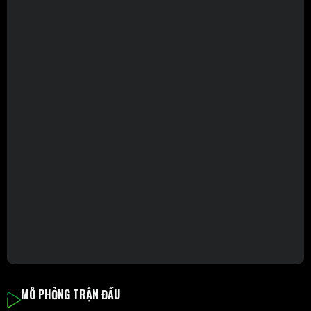
MÔ PHỎNG TRẬN ĐẤU