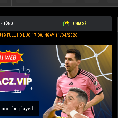
-
-
-
-
-
-
CHIA SẺ
 PHỎNG
9 FULL HD LÚC 17:00, NGÀY 11/04/2026