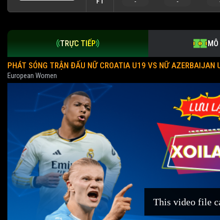
FT
-
-
TRỰC TIẾP
MÔ
PHÁT SÓNG TRẬN ĐẤU NỮ CROATIA U19 VS NỮ AZERBAIJAN U1
European Women