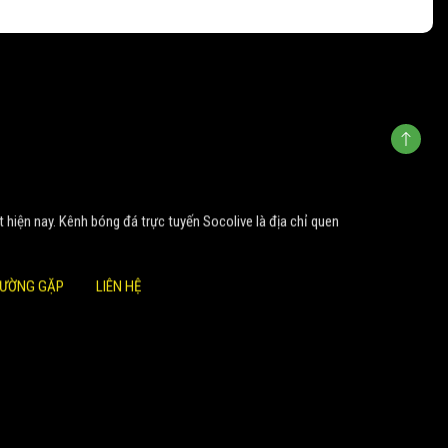
t hiện nay. Kênh bóng đá trực tuyến Socolive là địa chỉ quen
HƯỜNG GẶP
LIÊN HỆ