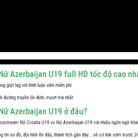
 Nữ Azerbaijan U19 full HD tốc độ cao nh
 giật lag với bình luận viên miễn phí.
ới đường truyền ổn định, mượt mà nhất.
 Nữ Azerbaijan U19 ở đâu?
acestream Nữ Croatia U19 vs Nữ Azerbaijan U19 với nhiều ngôn ngữ khá
in sơ đồ, đội hình thi đấu, thành tích gần đây.... sẽ có link sớm trước 24