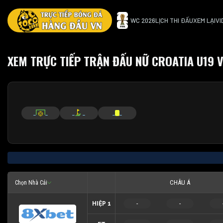
WC 2026
LỊCH THI ĐẤU
XEM LẠI
VI
XEM TRỰC TIẾP TRẬN ĐẤU NỮ CROATIA U19 V
_
_
_
_
_
_
CHÂU Á
Chọn Nhà Cái
HIỆP 1
-
-