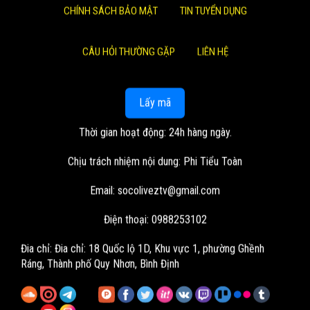
CHÍNH SÁCH BẢO MẬT
TIN TUYỂN DỤNG
CÂU HỎI THƯỜNG GẶP
LIÊN HỆ
Lấy mã
Thời gian hoạt động: 24h hàng ngày.
Chịu trách nhiệm nội dung: Phi Tiểu Toàn
Email:
socoliveztv@gmail.com
Điện thoại: 0988253102
Đia chỉ:
Đia chỉ: 18 Quốc lộ 1D, Khu vực 1, phường Ghềnh
Ráng, Thành phố Quy Nhơn, Bình Định