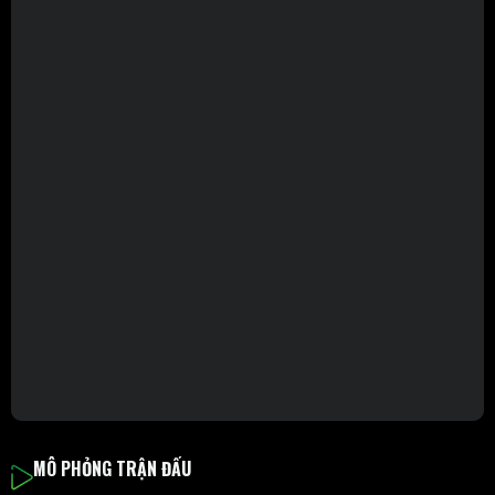
MÔ PHỎNG TRẬN ĐẤU