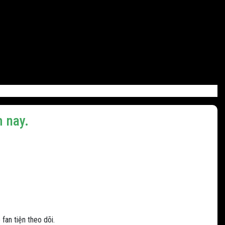
m nay.
fan tiện theo dõi.