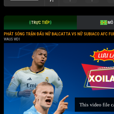
FT
-
-
TRỰC TIẾP
MÔ
PHÁT SÓNG TRẬN ĐẤU NỮ BALCATTA VS NỮ SUBIACO AFC FUL
WAUS WD1