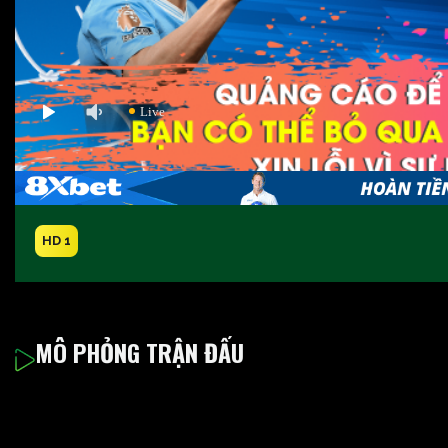
HD 1
MÔ PHỎNG TRẬN ĐẤU