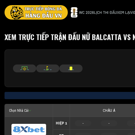
WC 2026
LỊCH THI ĐẤU
XEM LẠI
VI
XEM TRỰC TIẾP TRẬN ĐẤU NỮ BALCATTA VS N
_
_
_
_
_
_
CHÂU Á
Chọn Nhà Cái
HIỆP 1
-
-