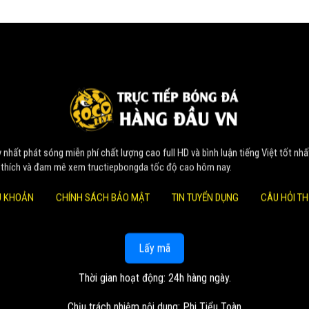
nhất phát sóng miễn phí chất lượng cao full HD và bình luận tiếng Việt tốt nhấ
 thích và đam mê xem tructiepbongda tốc độ cao hôm nay.
U KHOẢN
CHÍNH SÁCH BẢO MẬT
TIN TUYỂN DỤNG
CÂU HỎI T
Lấy mã
Thời gian hoạt động: 24h hàng ngày.
Chịu trách nhiệm nội dung: Phi Tiểu Toàn