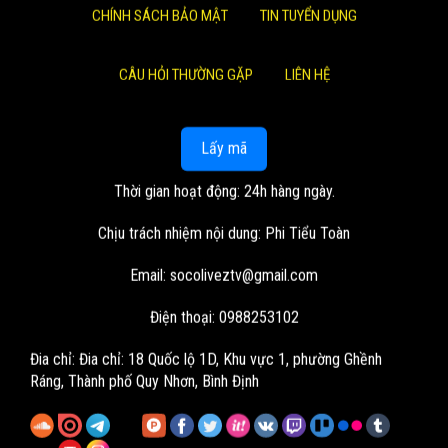
CHÍNH SÁCH BẢO MẬT
TIN TUYỂN DỤNG
CÂU HỎI THƯỜNG GẶP
LIÊN HỆ
Lấy mã
Thời gian hoạt động: 24h hàng ngày.
Chịu trách nhiệm nội dung: Phi Tiểu Toàn
Email:
socoliveztv@gmail.com
Điện thoại: 0988253102
Đia chỉ:
Đia chỉ: 18 Quốc lộ 1D, Khu vực 1, phường Ghềnh
Ráng, Thành phố Quy Nhơn, Bình Định