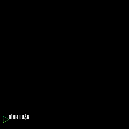
BÌNH LUẬN