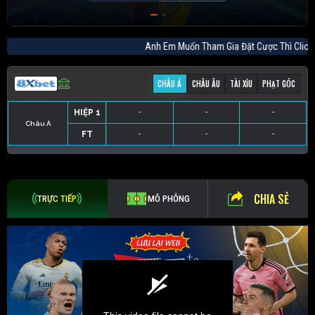
Anh Em Muốn Tham Gia Đặt Cược Thì C
CHÂU Á
CHÂU ÂU
TÀI XỈU
PHẠT GÓC
HIỆP 1
-
-
-
Châu Á
FT
-
-
-
HIỆP 1
-
-
-
HIỆP 1
-
-
-
HIỆP 1
-
-
-
FT
-
-
-
FT
-
-
-
FT
-
-
-
CHIA SẺ
TRỰC TIẾP
MÔ PHỎNG