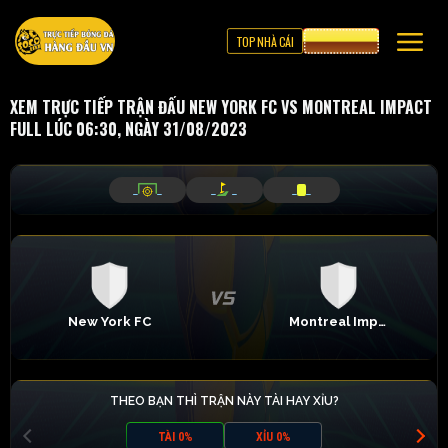
TOP NHÀ CÁI
CƯỢC 8XBET
XEM TRỰC TIẾP TRẬN ĐẤU NEW YORK FC VS MONTREAL IMPACT
FULL LÚC 06:30, NGÀY 31/08/2023
_
_
_
_
_
_
New York FC
Montreal Impact
THEO BẠN THÌ TRẬN NÀY TÀI HAY XỈU?
TÀI 0%
XỈU 0%