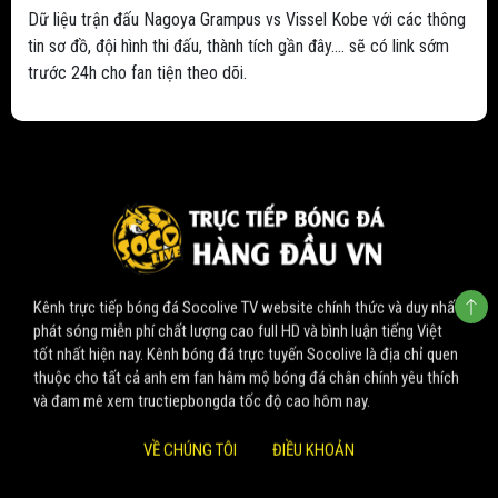
Dữ liệu trận đấu Nagoya Grampus vs Vissel Kobe với các thông
tin sơ đồ, đội hình thi đấu, thành tích gần đây.... sẽ có link sớm
trước 24h cho fan tiện theo dõi.
Kênh trực tiếp bóng đá Socolive TV website chính thức và duy nhất
phát sóng miễn phí chất lượng cao full HD và bình luận tiếng Việt
tốt nhất hiện nay. Kênh bóng đá trực tuyến Socolive là địa chỉ quen
thuộc cho tất cả anh em fan hâm mộ bóng đá chân chính yêu thích
và đam mê xem tructiepbongda tốc độ cao hôm nay.
VỀ CHÚNG TÔI
ĐIỀU KHOẢN