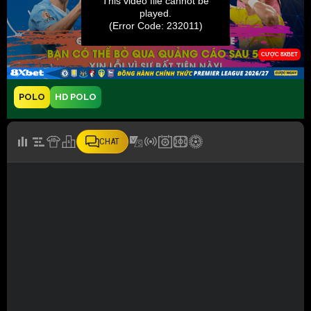
POLO
HD POLO
CHAT