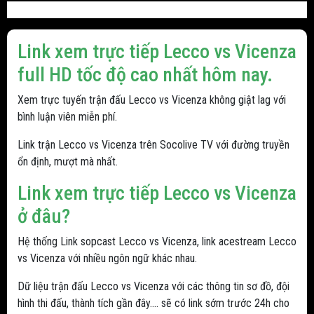
Link xem trực tiếp Lecco vs Vicenza
full HD tốc độ cao nhất hôm nay.
Xem trực tuyến trận đấu Lecco vs Vicenza không giật lag với
bình luận viên miễn phí.
Link trận Lecco vs Vicenza trên Socolive TV với đường truyền
ổn định, mượt mà nhất.
Link xem trực tiếp Lecco vs Vicenza
ở đâu?
Hệ thống Link sopcast Lecco vs Vicenza, link acestream Lecco
vs Vicenza với nhiều ngôn ngữ khác nhau.
Dữ liệu trận đấu Lecco vs Vicenza với các thông tin sơ đồ, đội
hình thi đấu, thành tích gần đây.... sẽ có link sớm trước 24h cho