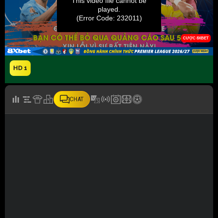
HD 1
CHAT