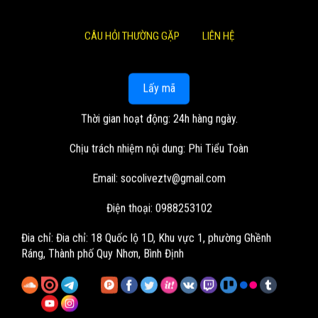
CÂU HỎI THƯỜNG GẶP
LIÊN HỆ
Lấy mã
Thời gian hoạt động: 24h hàng ngày.
Chịu trách nhiệm nội dung: Phi Tiểu Toàn
Email:
socoliveztv@gmail.com
Điện thoại: 0988253102
Đia chỉ:
Đia chỉ: 18 Quốc lộ 1D, Khu vực 1, phường Ghềnh
Ráng, Thành phố Quy Nhơn, Bình Định