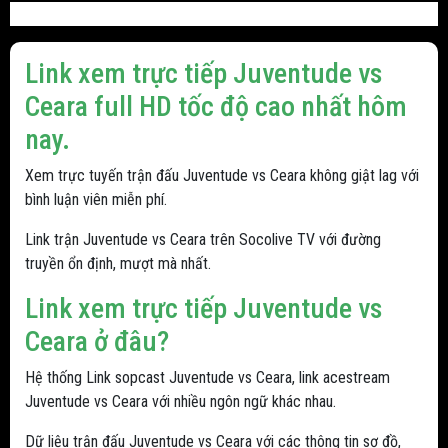
Link xem trực tiếp Juventude vs
Ceara full HD tốc độ cao nhất hôm
nay.
Xem trực tuyến trận đấu Juventude vs Ceara không giật lag với
bình luận viên miễn phí.
Link trận Juventude vs Ceara trên Socolive TV với đường
truyền ổn định, mượt mà nhất.
Link xem trực tiếp Juventude vs
Ceara ở đâu?
Hệ thống Link sopcast Juventude vs Ceara, link acestream
Juventude vs Ceara với nhiều ngôn ngữ khác nhau.
Dữ liệu trận đấu Juventude vs Ceara với các thông tin sơ đồ,