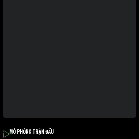
MÔ PHỎNG TRẬN ĐẤU