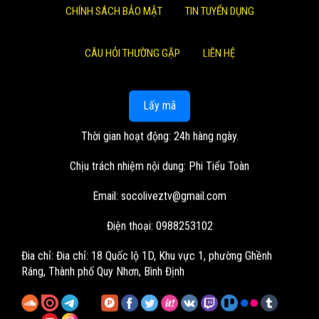
CHÍNH SÁCH BẢO MẬT
TIN TUYỂN DỤNG
CÂU HỎI THƯỜNG GẶP
LIÊN HỆ
Lấy mã
Thời gian hoạt động: 24h hàng ngày.
Chịu trách nhiệm nội dung: Phi Tiểu Toàn
Email:
socoliveztv@gmail.com
Điện thoại: 0988253102
Đia chỉ:
Đia chỉ: 18 Quốc lộ 1D, Khu vực 1, phường Ghềnh
Ráng, Thành phố Quy Nhơn, Bình Định