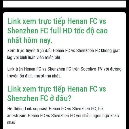
Link xem trực tiếp Henan FC vs
Shenzhen FC full HD tốc độ cao
nhất hôm nay.
Xem trực tuyến trận đấu Henan FC vs Shenzhen FC không giật
lag với bình luận viên miễn phí.
Link trận Henan FC vs Shenzhen FC trên Socolive TV với đường
truyền ổn định, mượt mà nhất.
Link xem trực tiếp Henan FC vs
Shenzhen FC ở đâu?
Hệ thống Link sopcast Henan FC vs Shenzhen FC, link
acestream Henan FC vs Shenzhen FC với nhiều ngôn ngữ khác
nhau.