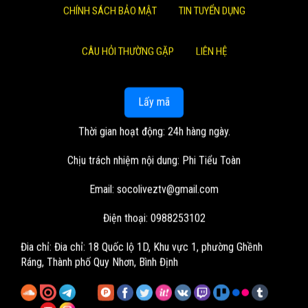
CHÍNH SÁCH BẢO MẬT
TIN TUYỂN DỤNG
CÂU HỎI THƯỜNG GẶP
LIÊN HỆ
Lấy mã
Thời gian hoạt động: 24h hàng ngày.
Chịu trách nhiệm nội dung: Phi Tiểu Toàn
Email:
socoliveztv@gmail.com
Điện thoại: 0988253102
Đia chỉ:
Đia chỉ: 18 Quốc lộ 1D, Khu vực 1, phường Ghềnh
Ráng, Thành phố Quy Nhơn, Bình Định