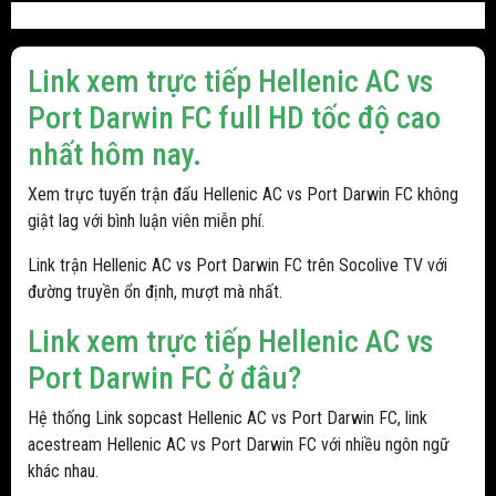
Link xem trực tiếp Hellenic AC vs
Port Darwin FC full HD tốc độ cao
nhất hôm nay.
Xem trực tuyến trận đấu Hellenic AC vs Port Darwin FC không
giật lag với bình luận viên miễn phí.
Link trận Hellenic AC vs Port Darwin FC trên Socolive TV với
đường truyền ổn định, mượt mà nhất.
Link xem trực tiếp Hellenic AC vs
Port Darwin FC ở đâu?
Hệ thống Link sopcast Hellenic AC vs Port Darwin FC, link
acestream Hellenic AC vs Port Darwin FC với nhiều ngôn ngữ
khác nhau.