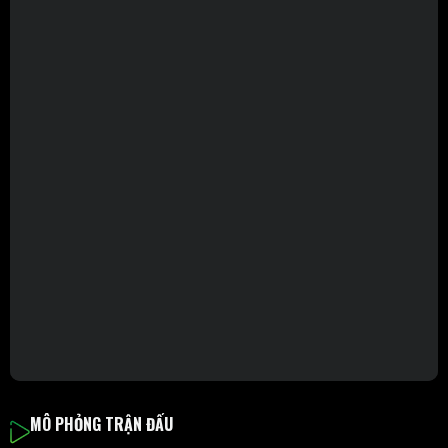
MÔ PHỎNG TRẬN ĐẤU