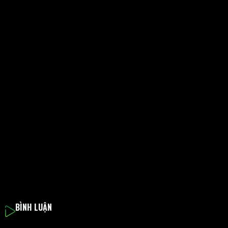
BÌNH LUẬN