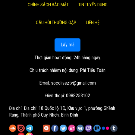
CHÍNH SÁCH BẢO MẬT
TIN TUYỂN DỤNG
CÂU HỎI THƯỜNG GẶP
LIÊN HỆ
Lấy mã
Thời gian hoạt động: 24h hàng ngày.
Chịu trách nhiệm nội dung: Phi Tiểu Toàn
Email:
socoliveztv@gmail.com
Điện thoại: 0988253102
Đia chỉ:
Đia chỉ: 18 Quốc lộ 1D, Khu vực 1, phường Ghềnh
Ráng, Thành phố Quy Nhơn, Bình Định