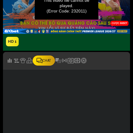
HD 1
CHAT