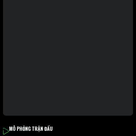
MÔ PHỎNG TRẬN ĐẤU