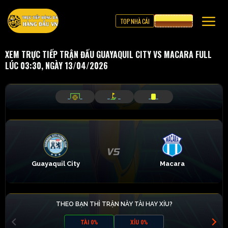
TOP NHÀ CÁI
CƯỢC 8XBET
XEM TRỰC TIẾP TRẬN ĐẤU GUAYAQUIL CITY VS MACARA FULL
LÚC 03:30, NGÀY 13/04/2026
_
_
_
_
_
_
Guayaquil City
Macara
THEO BẠN THÌ TRẬN NÀY TÀI HAY XỈU?
TÀI 0%
XỈU 0%