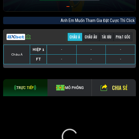
Anh Em Muốn Tham Gia Đặt Cược Thì Cli
CHÂU Á
CHÂU ÂU
TÀI XỈU
PHẠT GÓC
HIỆP 1
-
-
-
Châu Á
FT
-
-
-
HIỆP 1
-
-
-
HIỆP 1
-
-
-
HIỆP 1
-
-
-
FT
-
-
-
FT
-
-
-
FT
-
-
-
CHIA SẺ
TRỰC TIẾP
MÔ PHỎNG