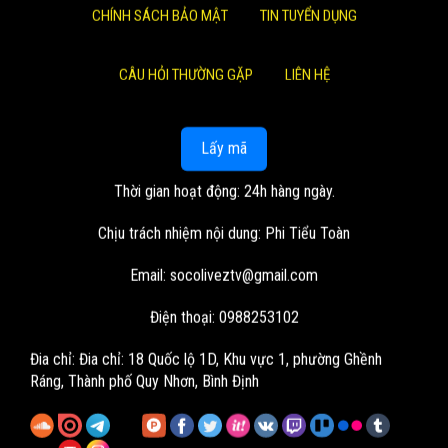
CHÍNH SÁCH BẢO MẬT
TIN TUYỂN DỤNG
CÂU HỎI THƯỜNG GẶP
LIÊN HỆ
Lấy mã
Thời gian hoạt động: 24h hàng ngày.
Chịu trách nhiệm nội dung: Phi Tiểu Toàn
Email:
socoliveztv@gmail.com
Điện thoại: 0988253102
Đia chỉ:
Đia chỉ: 18 Quốc lộ 1D, Khu vực 1, phường Ghềnh
Ráng, Thành phố Quy Nhơn, Bình Định