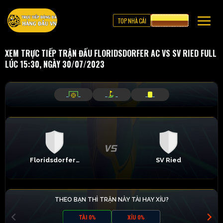
TOP NHÀ CÁI
CƯỢC 8XBET
XEM TRỰC TIẾP TRẬN ĐẤU FLORIDSDORFER AC VS SV RIED FULL
LÚC 15:30, NGÀY 30/07/2023
_
_
_
_
_
_
Floridsdorfer AC
SV Ried
THEO BẠN THÌ TRẬN NÀY TÀI HAY XỈU?
TÀI 0%
XỈU 0%