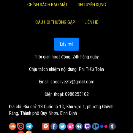
CHÍNH SÁCH BẢO MẬT
TIN TUYỂN DỤNG
CÂU HỎI THƯỜNG GẶP
LIÊN HỆ
Lấy mã
Thời gian hoạt động: 24h hàng ngày.
Chịu trách nhiệm nội dung: Phi Tiểu Toàn
Email:
socoliveztv@gmail.com
Điện thoại: 0988253102
Đia chỉ:
Đia chỉ: 18 Quốc lộ 1D, Khu vực 1, phường Ghềnh
Ráng, Thành phố Quy Nhơn, Bình Định