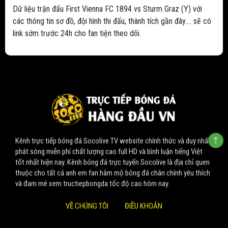
Dữ liệu trận đấu First Vienna FC 1894 vs Sturm Graz (Y) với
các thông tin sơ đồ, đội hình thi đấu, thành tích gần đây.... sẽ có
link sớm trước 24h cho fan tiện theo dõi.
Kênh trực tiếp bóng đá Socolive TV website chính thức và duy nhất
phát sóng miễn phí chất lượng cao full HD và bình luận tiếng Việt
tốt nhất hiện nay. Kênh bóng đá trực tuyến Socolive là địa chỉ quen
thuộc cho tất cả anh em fan hâm mộ bóng đá chân chính yêu thích
và đam mê xem tructiepbongda tốc độ cao hôm nay.
VỀ CHÚNG TÔI
ĐIỀU KHOẢN