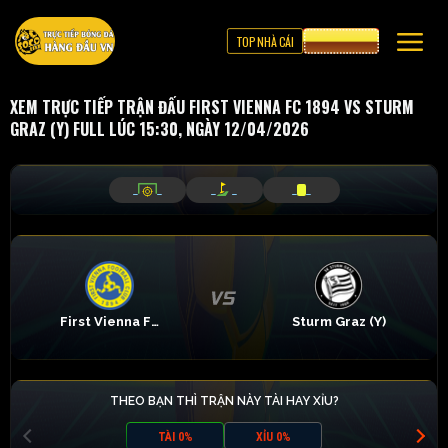
TOP NHÀ CÁI
CƯỢC 8XBET
XEM TRỰC TIẾP TRẬN ĐẤU FIRST VIENNA FC 1894 VS STURM
GRAZ (Y) FULL LÚC 15:30, NGÀY 12/04/2026
_
_
_
_
_
_
First Vienna FC 1894
Sturm Graz (Y)
THEO BẠN THÌ TRẬN NÀY TÀI HAY XỈU?
TÀI 0%
XỈU 0%