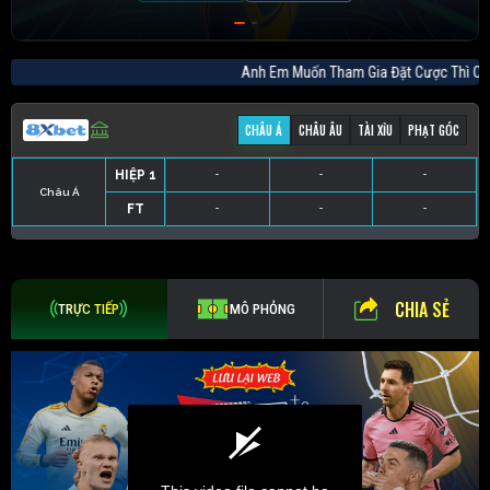
Anh Em Muốn Tham Gia Đặt Cược Thì
CHÂU Á
CHÂU ÂU
TÀI XỈU
PHẠT GÓC
HIỆP 1
-
-
-
Châu Á
FT
-
-
-
HIỆP 1
-
-
-
HIỆP 1
-
-
-
HIỆP 1
-
-
-
FT
-
-
-
FT
-
-
-
FT
-
-
-
CHIA SẺ
TRỰC TIẾP
MÔ PHỎNG