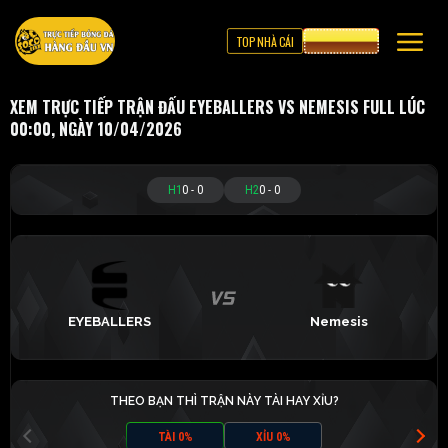
TOP NHÀ CÁI
CƯỢC 8XBET
XEM TRỰC TIẾP TRẬN ĐẤU EYEBALLERS VS NEMESIS FULL LÚC
00:00, NGÀY 10/04/2026
H1
0
-
0
H2
0
-
0
EYEBALLERS
Nemesis
THEO BẠN THÌ TRẬN NÀY TÀI HAY XỈU?
TÀI 0%
XỈU 0%