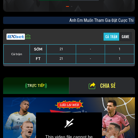
Anh Em Muốn Tham Gia Đặt Cược Th
CẢ TRẬN
GAME
SỚM
21
-
1
Cả trận
FT
21
-
1
SỚM
15
-
1.01
FT
15
-
1.01
CHIA SẺ
TRỰC TIẾP