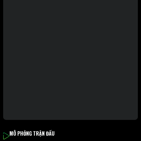
MÔ PHỎNG TRẬN ĐẤU