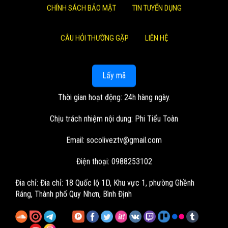
CHÍNH SÁCH BẢO MẬT
TIN TUYỂN DỤNG
CÂU HỎI THƯỜNG GẶP
LIÊN HỆ
Lấy mã
Thời gian hoạt động: 24h hàng ngày.
Chịu trách nhiệm nội dung: Phi Tiểu Toàn
Email:
socoliveztv@gmail.com
Điện thoại: 0988253102
Đia chỉ:
Đia chỉ: 18 Quốc lộ 1D, Khu vực 1, phường Ghềnh
Ráng, Thành phố Quy Nhơn, Bình Định