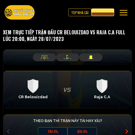
TOP NHÀ CÁI
CƯỢC 8XBET
XEM TRỰC TIẾP TRẬN ĐẤU CR BELOUIZDAD VS RAJA C.A FULL
LÚC 20:00, NGÀY 28/07/2023
_
_
_
_
_
_
CR Belouizdad
Raja C.A
THEO BẠN THÌ TRẬN NÀY TÀI HAY XỈU?
TÀI 0%
XỈU 0%