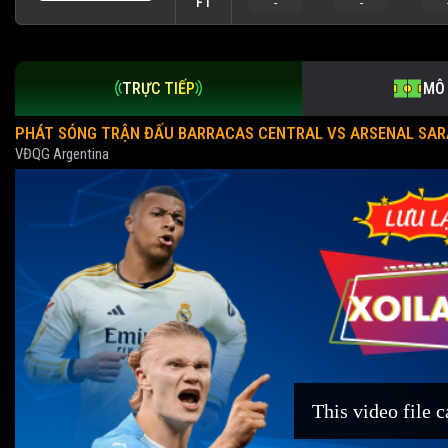
FT
-
-
TRỰC TIẾP
MÔ
PHÁT SÓNG TRẬN ĐẤU BARRACAS CENTRAL VS ARSENAL SARAN
VĐQG Argentina