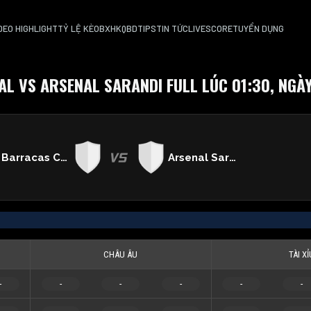
DEO HIGHLIGHT
TỶ LỆ KÈO
BXH
KQBD
TIPS
TIN TỨC
LIVESCORE
TUYỂN DỤNG
L VS ARSENAL SARANDI FULL LÚC 01:30, NGÀ
Barracas Central
Arsenal Sarandi
CHÂU ÂU
TÀI XỈ
-
-
-
-
-
-