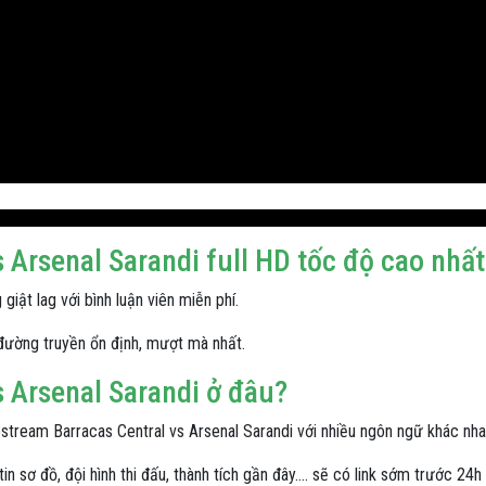
s Arsenal Sarandi full HD tốc độ cao nhấ
iật lag với bình luận viên miễn phí.
 đường truyền ổn định, mượt mà nhất.
s Arsenal Sarandi ở đâu?
estream Barracas Central vs Arsenal Sarandi với nhiều ngôn ngữ khác nha
n sơ đồ, đội hình thi đấu, thành tích gần đây.... sẽ có link sớm trước 24h 