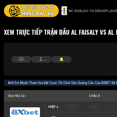
WC 2026
LỊCH THI ĐẤU
XEM LẠI
VI
XEM TRỰC TIẾP TRẬN ĐẤU AL FAISALY VS AL 
_
_
_
_
_
_
Anh Em Muốn Tham Gia Đặt Cược Thì Click Vào Quảng Cáo Của 8XBET
CHÂU Á
Chọn Nhà Cái
HIỆP 1
-
-