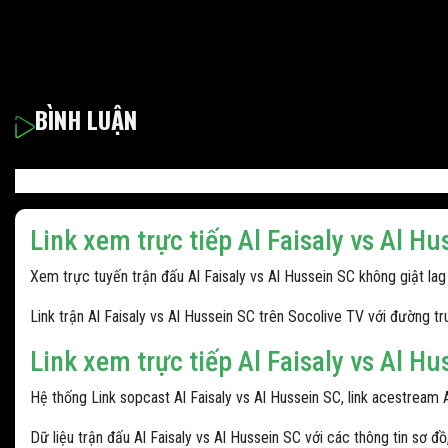
BÌNH LUẬN
Link xem trực tiếp Al Faisaly vs Al H
Xem trực tuyến trận đấu Al Faisaly vs Al Hussein SC không giật lag 
Link trận Al Faisaly vs Al Hussein SC trên Socolive TV với đường t
Link xem trực tiếp Al Faisaly vs Al H
Hệ thống Link sopcast Al Faisaly vs Al Hussein SC, link acestream 
Dữ liệu trận đấu Al Faisaly vs Al Hussein SC với các thông tin sơ đồ, 