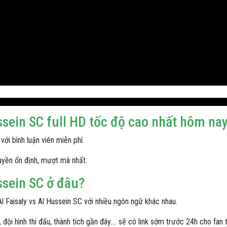
ussein SC full HD tốc độ cao nhất hôm nay
với bình luận viên miễn phí.
ruyền ổn định, mượt mà nhất.
ussein SC ở đâu?
Al Faisaly vs Al Hussein SC với nhiều ngôn ngữ khác nhau.
đội hình thi đấu, thành tích gần đây.... sẽ có link sớm trước 24h cho fan t