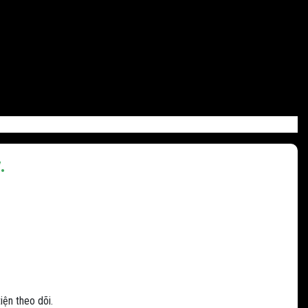
.
iện theo dõi.