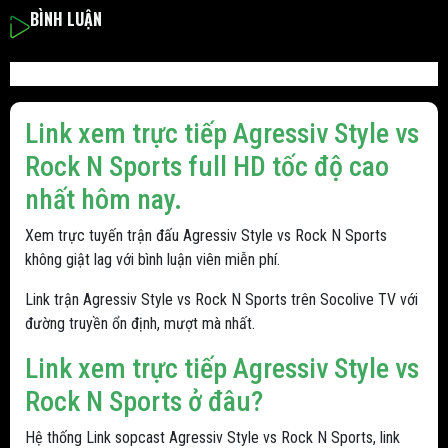
BÌNH LUẬN
Link xem trực tiếp Agressiv Style vs
Rock N Sports full HD tốc độ cao
nhất hôm nay.
Xem trực tuyến trận đấu Agressiv Style vs Rock N Sports
không giật lag với bình luận viên miễn phí.
Link trận Agressiv Style vs Rock N Sports trên Socolive TV với
đường truyền ổn định, mượt mà nhất.
Link xem trực tiếp Agressiv Style vs
Rock N Sports ở đâu?
Hệ thống Link sopcast Agressiv Style vs Rock N Sports, link