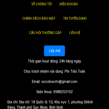
VỀ CHÚNG TÔI
ĐIỀU KHOẢN
CHÍNH SÁCH BẢO MẬT
TIN TUYỂN DỤNG
CÂU HỎI THƯỜNG GẶP
LIÊN HỆ
Lấy mã
Thời gian hoạt động: 24h hàng ngày.
Chịu trách nhiệm nội dung: Phi Tiểu Toàn
Email:
socoliveztv@gmail.com
Điện thoại: 0988253102
Đia chỉ:
Đia chỉ: 18 Quốc lộ 1D, Khu vực 1, phường Ghềnh
Ráng, Thành phố Quy Nhơn, Bình Định